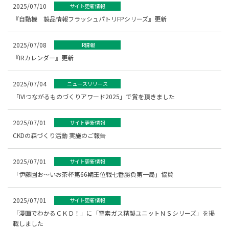
2025/07/10
サイト更新情報
『自動機 製品情報フラッシュパトリFPシリーズ』更新
2025/07/08
IR情報
『IRカレンダー』更新
2025/07/04
ニュースリリース
「IVIつながるものづくりアワード2025」で賞を頂きました
2025/07/01
サイト更新情報
CKDの森づくり活動 実施のご報告
2025/07/01
サイト更新情報
「伊藤園お～いお茶杯第66期王位戦七番勝負第一局」協賛
2025/07/01
サイト更新情報
「漫画でわかるＣＫＤ！」に「窒素ガス精製ユニットＮＳシリーズ」を掲
載しました