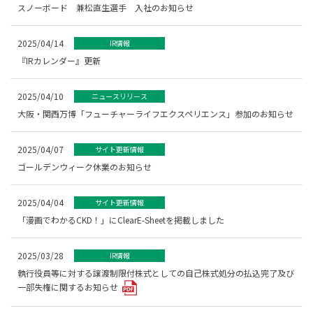
スノーボード 兼松直生選手 入社のお知らせ
2025/04/14
IR情報
『IRカレンダー』更新
2025/04/10
ニュースリリース
大阪・関西万博「フューチャーライフエクスペリエンス」参加のお知らせ
2025/04/07
サイト更新情報
ゴールデンウィーク休業のお知らせ
2025/04/04
サイト更新情報
「漫画でわかるCKD！」にClearE-Sheetを掲載しました
2025/03/28
IR情報
執行役員等に対する譲渡制限付株式としての自己株式処分の払込完了及び
一部失権に関するお知らせ