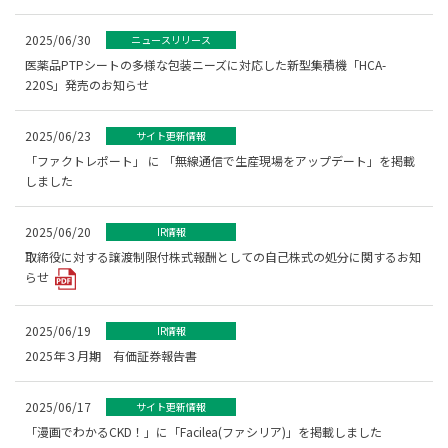
2025/06/30
ニュースリリース
医薬品PTPシートの多様な包装ニーズに対応した新型集積機「HCA-
220S」発売のお知らせ
2025/06/23
サイト更新情報
「ファクトレポート」 に 「無線通信で生産現場をアップデート」を掲載
しました
2025/06/20
IR情報
取締役に対する譲渡制限付株式報酬としての自己株式の処分に関するお知
らせ
2025/06/19
IR情報
2025年３月期 有価証券報告書
2025/06/17
サイト更新情報
「漫画でわかるCKD！」に「Facilea(ファシリア)」を掲載しました