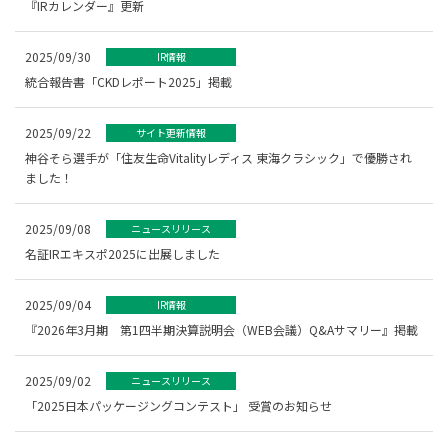
『IRカレンダー』更新
2025/09/30
IR情報
統合報告書「CKDレポート2025」掲載
2025/09/22
サイト更新情報
神谷そら選手が「住友生命Vitalityレディス 東海クラシック」で優勝され
ました！
2025/09/08
ニュースリリース
名証IRエキスポ2025に出展しました
2025/09/04
IR情報
『2026年3月期 第1四半期決算説明会（WEB会議）Q&Aサマリー』掲載
2025/09/02
ニュースリリース
「2025日本パッケージングコンテスト」 受賞のお知らせ