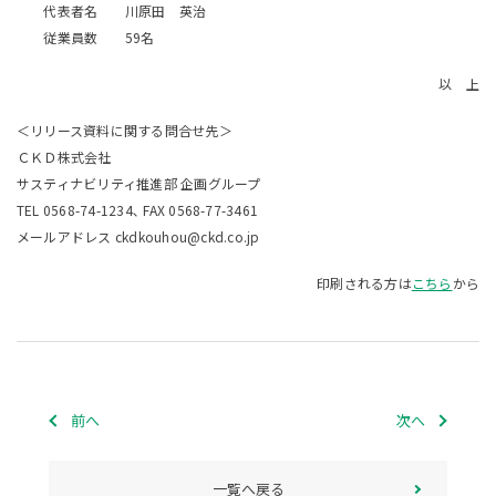
代表者名 川原田 英治
従業員数 59名
以 上
＜リリース資料に関する問合せ先＞
ＣＫＤ株式会社
サスティナビリティ推進部 企画グループ
TEL 0568-74-1234､ FAX 0568-77-3461
メールアドレス ckdkouhou@ckd.co.jp
印刷される方は
こちら
から
前へ
次へ
一覧へ戻る