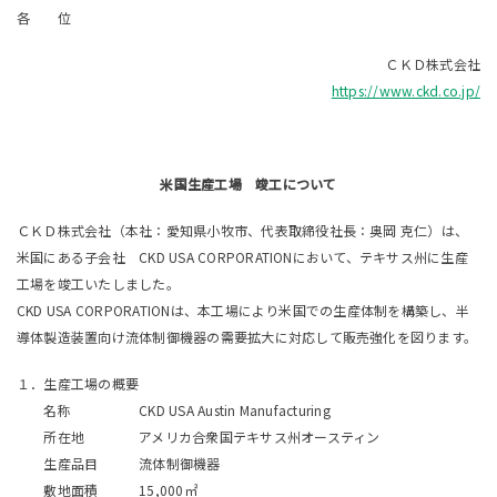
各 位
ＣＫＤ株式会社
https://www.ckd.co.jp/
米国生産工場 竣工につい
て
ＣＫＤ株式会社（本社：愛知県小牧市、代表取締役社長：奥岡 克仁）は、
米国にある子会社 CKD USA CORPORATIONにおいて、テキサス州に生産
工場を竣工いたしました。
CKD USA CORPORATIONは、本工場により米国での生産体制を構築し、半
導体製造装置向け流体制御機器の需要拡大に対応して販売強化を図ります。
１．生産工場の概要
名称 CKD USA Austin Manufacturing
所在地 アメリカ合衆国テキサス州オースティン
生産品目 流体制御機器
敷地面積 15,000㎡