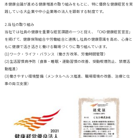
本健康会議が進める健康増進の取り組みをもとに、特に優良な健康経営を実
践している大企業や中小企業等の法人を顕彰する制度です。
2.当社の取り組み
当社では社員の健康を重要な経営課題の一つと捉え、「CKD健康経営宣言」
を掲げて、健康保険組合や労働組合と連携し社員の健康意識を高め、心身と
もに健康で活き活きと働ける職場づくりに取り組んでいます。
(1)ワーク・ライフ・バランス（働き方改革、労働時間管理）
(2)生活習慣病予防（食事・睡眠・運動習慣の改善、受動喫煙防止、禁煙活
動推進）
(3)働きやすい環境整備（メンタルヘルス推進、職場環境の改善、治療と仕
事の両立支援）