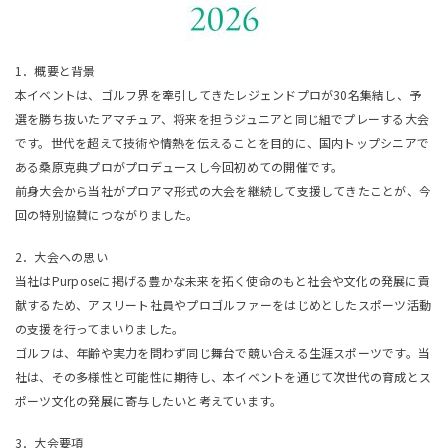
1．概要と背景
本イベントは、ゴルフ界を牽引してきたレジェンドプロが30名集結し、予
選を勝ち抜いたアマチュア、将来を担うジュニアと同じ組でプレーする大会
です。世代を超えて技術や情熱を伝えることを目的に、国内トップシニアで
ある桑原克典プロがプロデュースし今回初めての開催です。
前身大会から当社がプロアマ形式の大会を継続して支援してきたことが、今
回の特別協賛につながりました。
2．大会への思い
当社はPurposeに掲げる豊かな未来を拓く使命のもと社会や文化の発展に貢
献するため、アスリート社員やプロゴルファーをはじめとしたスポーツ活動
の支援を行ってまいりました。
ゴルフは、年齢や実力を問わず同じ舞台で競い合える生涯スポーツです。当
社は、その多様性と可能性に期待し、本イベントを通じて次世代の育成とス
ポーツ文化の発展に寄与したいと考えています。
3．大会要項