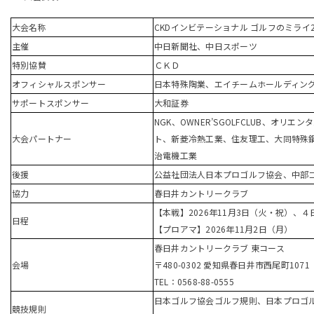
大会名称
CKDインビテーショナル ゴルフのミライ
主催
中日新聞社、中日スポーツ
特別協賛
ＣＫＤ
オフィシャルスポンサー
日本特殊陶業、エイチームホールディン
サポートスポンサー
大和証券
NGK、
OWNER’SGOLFCLUB
、オリエンタ
大会パートナー
ト、新菱冷熱工業、住友理工、大同特殊
治電機工業
後援
公益社団法人日本プロゴルフ協会、中部
協力
春日井カントリークラブ
【本戦】
2026
年
11
月
3
日（火・祝）、４
日程
【プロアマ】
2026
年
11
月
2
日（月）
春日井カントリークラブ 東コース
会場
〒
480-0302
愛知県春日井市西尾町
1071
TEL：
0568-88-0555
日本ゴルフ協会ゴルフ規則、日本プロゴ
競技規則