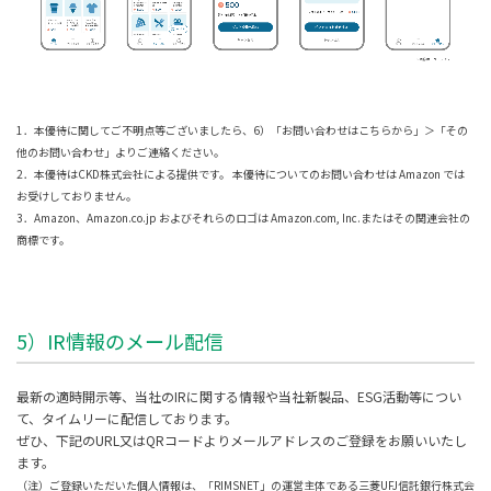
1．本優待に関してご不明点等ございましたら、6）「お問い合わせはこちらから」＞「その
他のお問い合わせ」よりご連絡ください。
2．本優待はCKD株式会社による提供です。 本優待についてのお問い合わせは Amazon では
お受けしておりません。
3．Amazon、Amazon.co.jp およびそれらのロゴは Amazon.com, Inc.またはその関連会社の
商標です。
5）IR情報のメール配信
最新の適時開示等、当社のIRに関する情報や当社新製品、ESG活動等につい
て、タイムリーに配信しております。
ぜひ、下記のURL又はQRコードよりメールアドレスのご登録をお願いいたし
ます。
（注）ご登録いただいた個人情報は、「RIMSNET」の運営主体である三菱UFJ信託銀行株式会