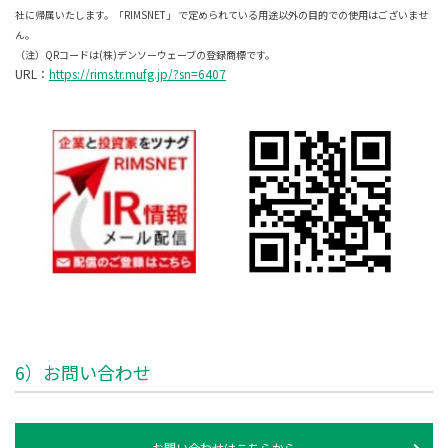
社に帰属いたします。「RIMSNET」 で定められている用途以外の目的での使用はございませ
ん。
（注）QRコードは(株)デンソーウェーブの登録商標です。
URL：
https://rims.tr.mufg.jp/?sn=6407
6）お問い合わせ
お問い合わせはこちらから