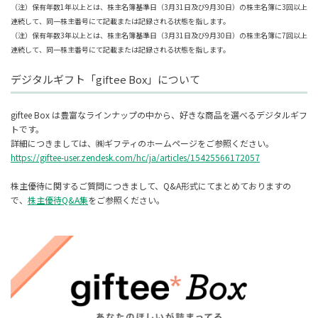
（注）保有年数1年以上とは、株主名簿基準日（3月31日及び9月30日）の株主名簿に3回以上
連続して、同一株主番号にて記載または記録される状態を指します。
（注）保有年数3年以上とは、株主名簿基準日（3月31日及び9月30日）の株主名簿に7回以上
連続して、同一株主番号にて記載または記録される状態を指します。
デジタルギフト「giftee Box」について
giftee Box は豊富なラインナップの中から、好きな商品を選べるデジタルギフ
トです。
詳細につきましては、㈱ギフティのホームページをご参照ください。
https://giftee-user.zendesk.com/hc/ja/articles/15425566172057
株主優待に関するご質問につきまして、Q&A形式にてまとめておりますの
で、
株主優待Q&A集
をご参照ください。