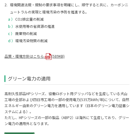
2.
環境関連法規・規制の要求事項を明確にし、順守すると共に、カーボンニ
ュートラルの実現と環境汚染の予防を推進する。
a ）
CO
排出量の削減
2
b ）
水使用等の省資源の推進
c ）
廃棄物の削減
d ）
環境汚染物質の削減
品質・環境方針はこちら
(589KB)
グリーン電力の適用
高耐久性部品HPシリーズ、協働ロボット用グリッパなどを生産している犬山
工場の全部および四日市工場の一部の使用電力(535万kWh/年)について、自然
エネルギー由来のグリーン電力を適用しています（日本のグリーン電力証書シ
ステムによる）。
ただし、HPシリーズの一部の製品（ABP2）は海外にて生産しており、グリー
ン電力の適用外となります。