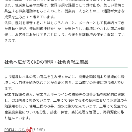
また、低炭素社会の実現は、世界必須な課題として受け止め、美しい環境と
共生する事業活動はもちろんのこと、従業員一人ひとりのエコ活動が大きな
成果を生み出すと考えています。
法律、規則を順守することはもちろんのこと、メーカーとして長年培ってき
た自動化技術、流体制御技術を生かした当社らしい環境にやさしい商品を開
発し、お客様にお届けすることにより、今後も地球環境の保全に貢献してい
きます。
社会へ広がるCKDの環境・社会貢献型商品
より環境レベルの高い商品を生み出すために、開発企画段階より意識的に環
境レベル目標を組み込むことが必要と考え、エコ商品の開発に取り組んでい
ます。
省エネ設備の導入、省エネルギーラインの構築等の改善活動を継続的に実施
し、CO
削減に努めています。工場にて使用する水の使用において水資源の有
2
効活用を行い、使用工程の改善、節水に取り組んでいます。工場にて発生する
産業廃棄物についても分別、排出、保管、委託処理を管理し、再資源化に取
り組んでいます。
PDFはこちら
(6.9MB)