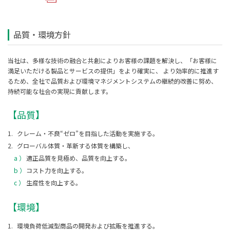
品質・環境方針
当社は、多様な技術の融合と共創によりお客様の課題を解決し、「お客様に
満足いただける製品とサービスの提供」をより確実に、 より効率的に推進す
るため、全社で品質および環境マネジメントシステムの継続的改善に努め、
持続可能な社会の実現に貢献します。
【品質】
1.
クレーム・不良“ゼロ”を目指した活動を実施する。
2.
グローバル体質・革新する体質を構築し、
a ）
適正品質を見極め、品質を向上する。
b ）
コスト力を向上する。
c ）
生産性を向上する。
【環境】
1.
環境負荷低減型商品の開発および拡販を推進する。