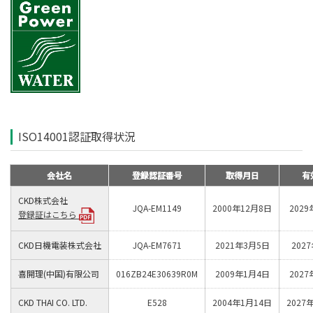
ISO14001認証取得状況
会社名
登録認証番号
取得月日
有
CKD株式会社
JQA-EM1149
2000年12月8日
2029
登録証はこちら
CKD日機電装株式会社
JQA-EM7671
2021年3月5日
202
喜開理(中国)有限公司
016ZB24E30639R0M
2009年1月4日
2027
CKD THAI CO. LTD.
E528
2004年1月14日
2027