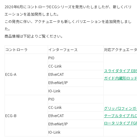
2020年6月にコントローラECGシリーズを発売いたしましたが、新しくバリ
エーションを追加発売しました。
この発売に伴い、アクチュエータも新しくバリエーションを追加発売しまし
た。
商品情報は下記よりご覧ください。
コントローラ
インターフェース
対応アクチュエー
PIO
CC-Link
スライダタイプ EB
ECG-A
EtherCAT
ガイド内蔵形ロッドタ
EtherNet/IP
IO-Link
PIO
CC-Link
グリッパ2フィンガタ
ECG-B
EtherCAT
テーブルタイプ FL
ロータリタイプ FG
EtherNet/IP
IO-Link