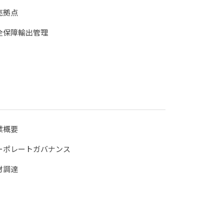
売拠点
全保障輸出管理
業概要
ーポレートガバナンス
材調達