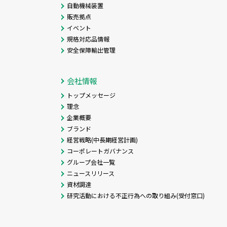
自動機械装置
販売拠点
イベント
規格対応品情報
安全保障輸出管理
会社情報
トップメッセージ
理念
企業概要
ブランド
経営戦略(中長期経営計画)
コーポレートガバナンス
グループ会社一覧
ニュースリリース
資材調達
研究活動における不正行為への取り組み(受付窓口)