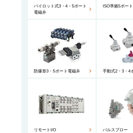
パイロット式3・4・5ポート
ISO準拠5ポ
電磁弁
防爆形3・5ポート電磁弁
手動式2・3・
リモートI/O
パルスブロー