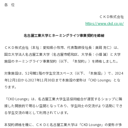
各 位
ＣＫＤ株式会社
https://www.ckd.co.jp/
名古屋工業大学とネーミングライツ事業契約を締結
ＣＫＤ株式会社（本社：愛知県小牧市、代表取締役社長：奥岡 克仁）は、
国立大学法人名古屋工業大学（名古屋市昭和区、大学長：小畑 誠）と大学
施設のネーミングライツ事業契約（以下、「本契約」）を締結しました。
対象施設は、52号館1階の学生交流スペース（以下、「本施設」）で、2024
年12月1日から2027年11月30日まで本施設の愛称は「CKD Lounge」とな
ります。
「CKD Lounge」は、名古屋工業大学生活協同組合が運営するショップに隣
接した開放的で明るい空間となっており、学生同士の交流がより活発にでき
る学生交流の場として利用されています。
本契約締結を機に、ＣＫＤと名古屋工業大学は「CKD Lounge」の愛称が多