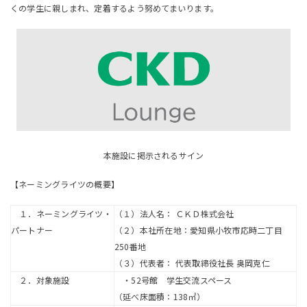
くの学生に親しまれ、定着するよう努めてまいります。
本施設に掲示されるサイン
【ネーミングライツの概要】
１．ネーミングライツ・
（１）法人名： ＣＫＤ株式会社
パートナー
（２）本社所在地：愛知県小牧市応時二丁目
250番地
（３）代表者： 代表取締役社長 奥岡克仁
２．対象施設
・52号館 学生交流スペース
（延べ床面積：138㎡）