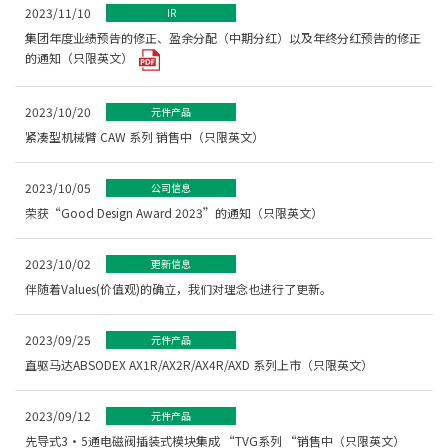
2023/11/10
IR
集团年度业绩预告的修正、盈余分配（中期分红）以及年终分红预告的修正
的通知（只限英文）
2023/10/20
元件产品
紧凑型机械臂 CAW 系列 销售中（只限英文）
2023/10/05
公司信息
荣获“Good Design Award 2023”的通知（只限英文）
2023/10/02
更新信息
伴随着Values(价值观)的确立，我们对理念也进行了更新。
2023/09/25
元件产品
直驱马达ABSODEX AX1R/AX2R/AX4R/AXD 系列上市（只限英文）
2023/09/12
元件产品
先导式3・5通电磁阀插装式模块集成 “TVG系列 “销售中（只限英文）