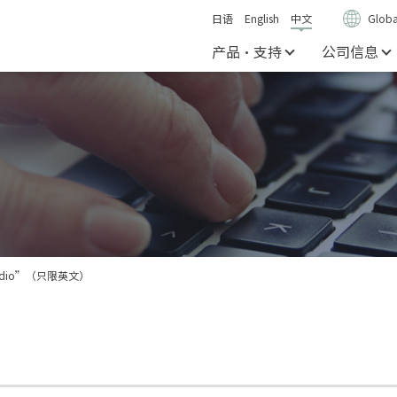
日语
English
中文
Globa
产品・支持
公司信息
udio”（只限英文）