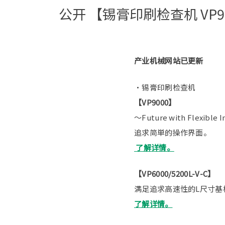
公开 【锡膏印刷检查机 VP9
产业机械网站已更新
・锡膏印刷检查机
【VP9000】
～Future with Flexible 
追求简単的操作界面。
了解详情。
【VP6000/5200L-V-C】
满足追求高速性的L尺寸基
了解详情。