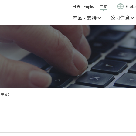
日语
English
中文
Globa
产品・支持
公司信息
限英文）