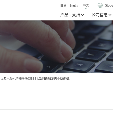
日语
English
中文
Globa
产品・支持
公司信息
列以及电动执行器滑块型EBS-L系列追加发售小型规格。