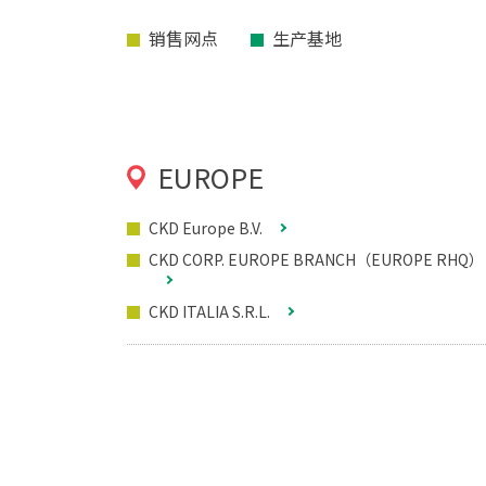
销售网点
生产基地
EUROPE
CKD Europe B.V.
CKD CORP. EUROPE BRANCH（EUROPE RHQ）
CKD ITALIA S.R.L.