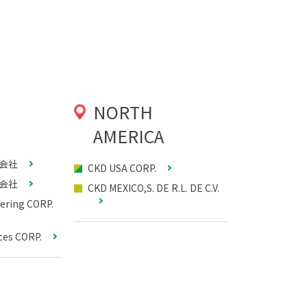
NORTH
AMERICA
式会社
CKD USA CORP.
式会社
CKD MEXICO,S. DE R.L. DE C.V.
ering CORP.
ces CORP.