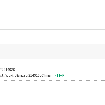
214028
ict, Wuxi, Jiangsu 214028, China
MAP