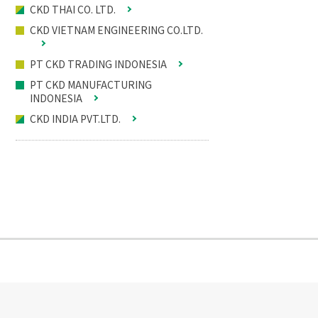
CKD THAI CO. LTD.
CKD VIETNAM ENGINEERING CO.LTD.
PT CKD TRADING INDONESIA
PT CKD MANUFACTURING
INDONESIA
CKD INDIA PVT.LTD.