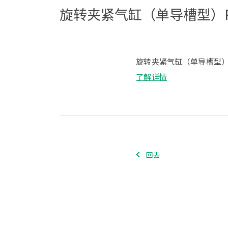
旋转夹紧气缸（单导槽型）R
旋转夹紧气缸（单导槽型）
了解详情
回去