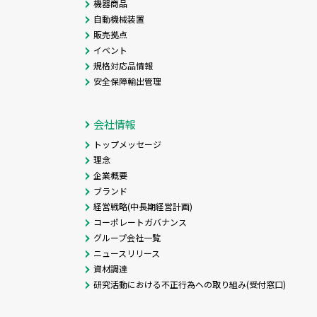
機器商品
自動機械装置
販売拠点
イベント
規格対応品情報
安全保障輸出管理
会社情報
トップメッセージ
理念
企業概要
ブランド
経営戦略(中長期経営計画)
コーポレートガバナンス
グループ会社一覧
ニュースリリース
資材調達
研究活動における不正行為への取り組み(受付窓口)