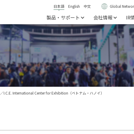
日本語
English
中文
Global Networ
製品・サポート
会社情報
IR
24／I.C.E. International Center for Exhibition（ベトナム・ハノイ）