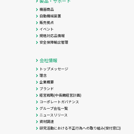
製品・サポート
機器商品
自動機械装置
販売拠点
イベント
規格対応品情報
安全保障輸出管理
会社情報
トップメッセージ
理念
企業概要
ブランド
経営戦略(中長期経営計画)
コーポレートガバナンス
グループ会社一覧
ニュースリリース
資材調達
研究活動における不正行為への取り組み(受付窓口)