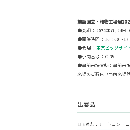
施設園芸・植物工場展202
●会期 ：2024年7月24
●開催時間 ：10：00～17
●会場 ：
東京ビッグサイト
●小間番号 ：C-35
●事前来場登録：事前来
来場のご案内→事前来場
出展品
LTE対応リモートコント