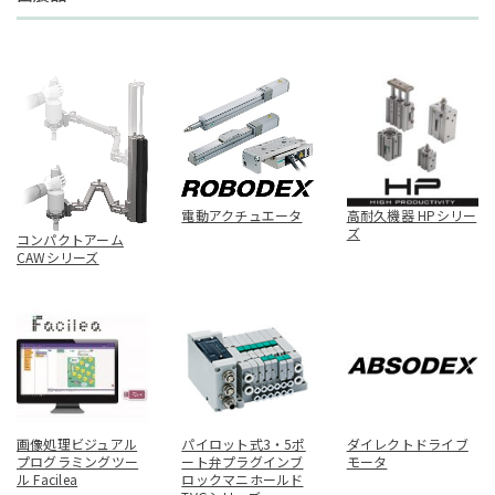
電動アクチュエータ
高耐久機器 HPシリー
ズ
コンパクトアーム
CAWシリーズ
画像処理ビジュアル
パイロット式3・5ポ
ダイレクトドライブ
プログラミングツー
ート弁プラグインブ
モータ
ル Facilea
ロックマニホールド