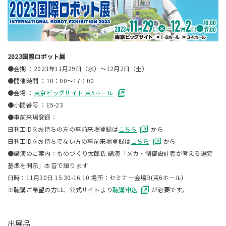
2023国際ロボット展
●会期 ：2023年11月29日（水）～12月2日（土）
●開催時間 ：10：00～17：00
●会場 ：
東京ビッグサイト 東5ホール
●小間番号 ：E5-23
●事前来場登録：
日刊工IDをお持ちの方の事前来場登録は
こちら
から
日刊工IDをお持ちでない方の事前来場登録は
こちら
から
●講演のご案内：ものづくり太郎氏 講演「メカ・制御設計者が考える選定
基準を開示」本音で語ります
日時：11月30日 15:30-16:10 場所：セミナー会場B(東6ホール)
※聴講ご希望の方は、公式サイトより
聴講申込
が必要です。
出展品