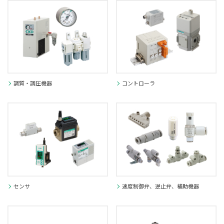
調質・調圧機器
コントローラ
センサ
速度制御弁、逆止弁、補助機器