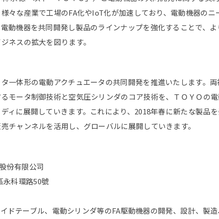
様々な産業で工場のFA化やIoT化が加速しており、電動機器のニ
て電動機器を共同開発し製品のラインナップを強化することで、よ
ビジネスの拡大を図ります。
ータ一体形の電動アクチュエータの共同開発を推進いたします。両
するモータ制御技術と空気圧シリンダのコア技術を、ＴＯＹＯの電
ディに展開していきます。これにより、2018年春に新たな製品
販売チャンネルを活用し、グローバルに展開していきます。
股份有限公司
永科環路50號
イドテーブル、電動シリンダ等のFA駆動機器の開発、設計、製