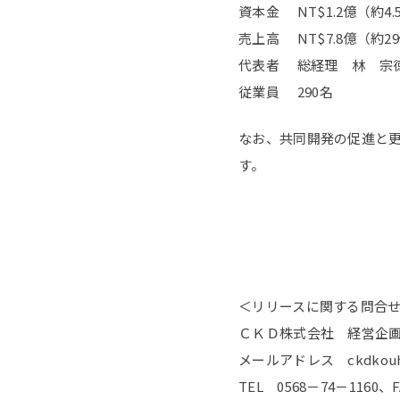
資本金 NT$1.2億（約4.
売上高 NT$7.8億（約2
代表者 総経理 林 宗
従業員 290名
なお、共同開発の促進と更
す。
＜リリースに関する問合
ＣＫＤ株式会社 経営企
メールアドレス ckdkouhou
TEL 0568－74－1160、F