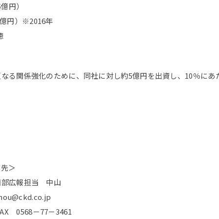
5億円）
9億円）※2016年
徳
なる関係強化のために、同社に対し約5億円を出資し、10％にあ
せ先＞
画部広報担当 中山
@ckd.co.jp
AX 0568－77－3461