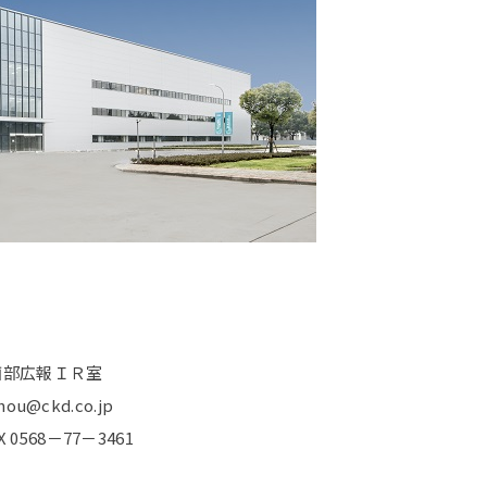
画部広報ＩＲ室
@ckd.co.jp
X 0568－77－3461