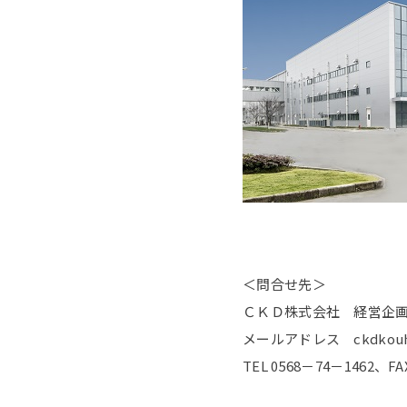
＜問合せ先＞
ＣＫＤ株式会社 経営企
メールアドレス ckdkouhou
TEL 0568－74－1462、FA