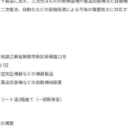
ント製品に加え、三次元はんだ印刷検査機や薬品包装機など自動機
や二次電池、自動化などの設備投資による今後の需要拡大に対応す
国江蘇省無錫市新区新華路21号
7日
空気圧機器などの機器製品
、薬品包装機などの自動機械装置
ト造2階建て（一部鉄骨造）
司の概要