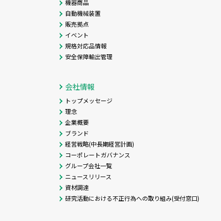
機器商品
自動機械装置
販売拠点
イベント
規格対応品情報
安全保障輸出管理
会社情報
トップメッセージ
理念
企業概要
ブランド
経営戦略(中長期経営計画)
コーポレートガバナンス
グループ会社一覧
ニュースリリース
資材調達
研究活動における不正行為への取り組み(受付窓口)