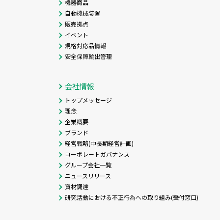
機器商品
自動機械装置
販売拠点
イベント
規格対応品情報
安全保障輸出管理
会社情報
トップメッセージ
理念
企業概要
ブランド
経営戦略(中長期経営計画)
コーポレートガバナンス
グループ会社一覧
ニュースリリース
資材調達
研究活動における不正行為への取り組み(受付窓口)