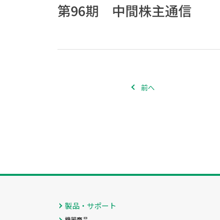
第96期 中間株主通信
前へ
製品・サポート
機器商品