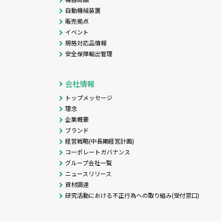
自動機械装置
販売拠点
イベント
規格対応品情報
安全保障輸出管理
会社情報
トップメッセージ
理念
企業概要
ブランド
経営戦略(中長期経営計画)
コーポレートガバナンス
グループ会社一覧
ニュースリリース
資材調達
研究活動における不正行為への取り組み(受付窓口)