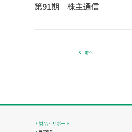
第91期 株主通信
前へ
製品・サポート
機器商品