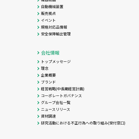
自動機械装置
販売拠点
イベント
規格対応品情報
安全保障輸出管理
会社情報
トップメッセージ
理念
企業概要
ブランド
経営戦略(中長期経営計画)
コーポレートガバナンス
グループ会社一覧
ニュースリリース
資材調達
研究活動における不正行為への取り組み(受付窓口)