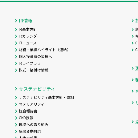
IR情報
IR基本方針
IRカレンダー
IRニュース
C
財務・業績ハイライト（連結）
個人投資家の皆様へ
IRライブラリ
株式・格付け情報
サステナビリティ
サステナビリティ基本方針・体制
マテリアリティ
統合報告書
CKD技報
環境への取り組み
気候変動対応
人権の尊重