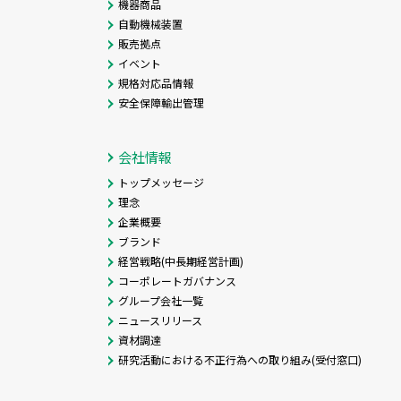
機器商品
自動機械装置
販売拠点
イベント
規格対応品情報
安全保障輸出管理
会社情報
トップメッセージ
理念
企業概要
ブランド
経営戦略(中長期経営計画)
コーポレートガバナンス
グループ会社一覧
ニュースリリース
資材調達
研究活動における不正行為への取り組み(受付窓口)