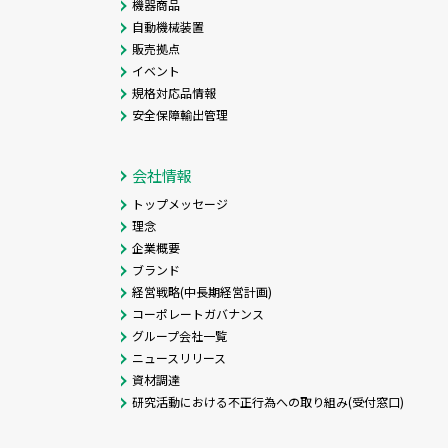
機器商品
自動機械装置
販売拠点
イベント
規格対応品情報
安全保障輸出管理
会社情報
トップメッセージ
理念
企業概要
ブランド
経営戦略(中長期経営計画)
コーポレートガバナンス
グループ会社一覧
ニュースリリース
資材調達
研究活動における不正行為への取り組み(受付窓口)