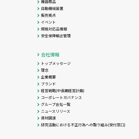
機器商品
自動機械装置
販売拠点
イベント
規格対応品情報
安全保障輸出管理
会社情報
トップメッセージ
理念
企業概要
ブランド
経営戦略(中長期経営計画)
コーポレートガバナンス
グループ会社一覧
ニュースリリース
資材調達
研究活動における不正行為への取り組み(受付窓口)