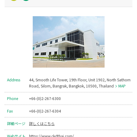
Address
44, Smooth Life Tower, 19th Floor, Unit 1902, North Sathorn
Road, Silom, Bangrak, Bangkok, 10500, Thailand
MAP
Phone
+66-(0)2-267-6300
Fax
+66-(0)2-267-6304
詳細ページ
詳しくはこちら
Webサイト
https://www.ckdthai.com/