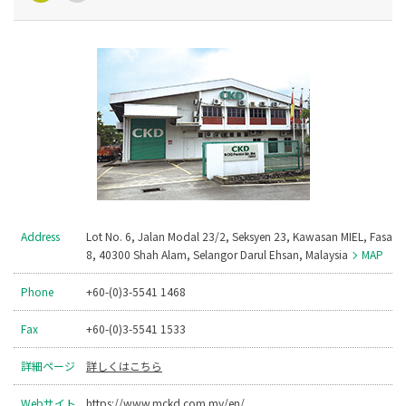
Address
Lot No. 6, Jalan Modal 23/2, Seksyen 23, Kawasan MIEL, Fasa
8, 40300 Shah Alam, Selangor Darul Ehsan, Malaysia
MAP
Phone
+60-(0)3-5541 1468
Fax
+60-(0)3-5541 1533
詳細ページ
詳しくはこちら
Webサイト
https://www.mckd.com.my/en/