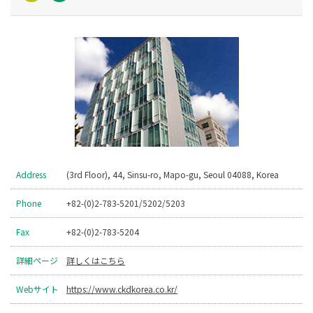
Address
(3rd Floor), 44, Sinsu-ro, Mapo-gu, Seoul 04088, Korea
Phone
+82-(0)2-783-5201/5202/5203
Fax
+82-(0)2-783-5204
詳細ページ
詳しくはこちら
Webサイト
https://www.ckdkorea.co.kr/