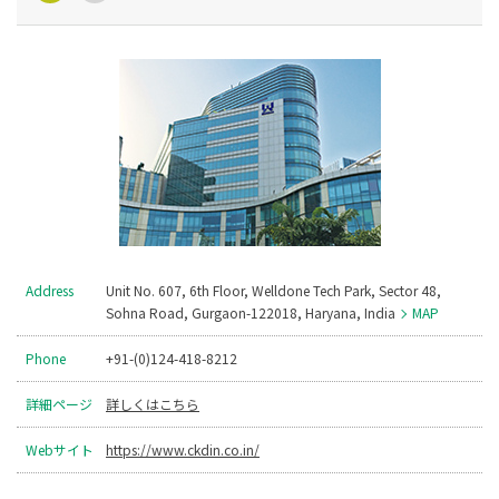
Address
Unit No. 607, 6th Floor, Welldone Tech Park, Sector 48,
Sohna Road, Gurgaon-122018, Haryana, India
MAP
Phone
+91-(0)124-418-8212
詳細ページ
詳しくはこちら
Webサイト
https://www.ckdin.co.in/