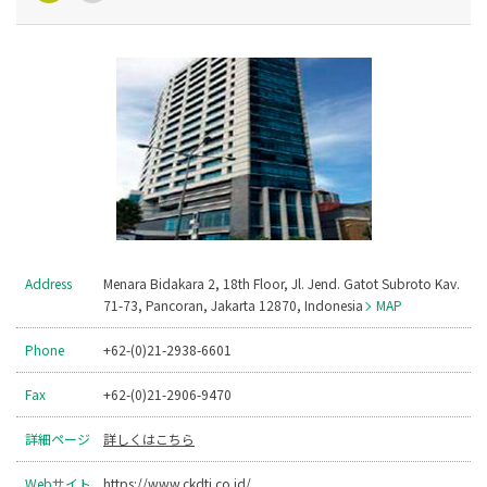
Address
Menara Bidakara 2, 18th Floor, Jl. Jend. Gatot Subroto Kav.
71-73, Pancoran, Jakarta 12870, Indonesia
MAP
Phone
+62-(0)21-2938-6601
Fax
+62-(0)21-2906-9470
詳細ページ
詳しくはこちら
Webサイト
https://www.ckdti.co.id/