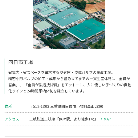
四日市工場
省電力・省スペースを追求する空気圧・流体バルブの量産工場。
精密小形バルブの加工・成形から組み立てまでの一貫生産体制は「全員が
営業」、
「全員が製造技術員」をモットーに、人に優しい手づくりの自動
化ラインと24時間即納体制を確立しています。
住所
〒512-1303 三重県四日市市小牧町高山2800
アクセス
三岐鉄道三岐線「保々駅」より徒歩14分
MAP