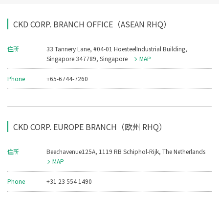
CKD CORP. BRANCH OFFICE（ASEAN RHQ）
住所
33 Tannery Lane, #04-01 HoesteelIndustrial Building,
Singapore 347789, Singapore
MAP
Phone
+65-6744-7260
CKD CORP. EUROPE BRANCH（欧州 RHQ）
住所
Beechavenue125A, 1119 RB Schiphol-Rijk, The Netherlands
MAP
Phone
+31 23 554 1490