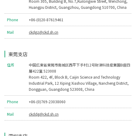
Room 305, Building B, No.7,Kuilongwei Street, Wenchong,
Huangpu District, Guangzhou, Guangdong 510700, China
Phone
+86-(0)20-87619461
Mail
ckdgz@ckd.sh.cn
東莞支店
住所
中国広東省東莞市南城区西平下手村12号財津科技産業園B座四
層422室 523008
Room 422, 4F, Block B, Caijin Science and Technology
Industrial Park, 12 Xiping Xiashou Village, Nancheng District,
Dongguan, Guangdong 523008, China
Phone
+86-(0)769-23038060
Mail
ckddg@ckd.sh.cn