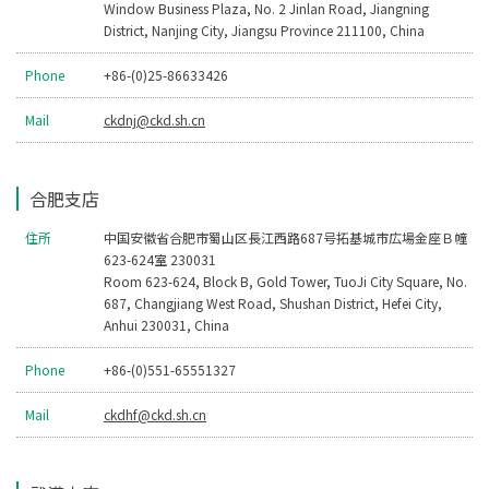
Window Business Plaza, No. 2 Jinlan Road, Jiangning
District, Nanjing City, Jiangsu Province 211100, China
Phone
+86-(0)25-86633426
Mail
ckdnj@ckd.sh.cn
合肥支店
住所
中国安徽省合肥市蜀山区長江西路687号拓基城市広場金座Ｂ幢
623-624室 230031
Room 623-624, Block B, Gold Tower, TuoJi City Square, No.
687, Changjiang West Road, Shushan District, Hefei City,
Anhui 230031, China
Phone
+86-(0)551-65551327
Mail
ckdhf@ckd.sh.cn