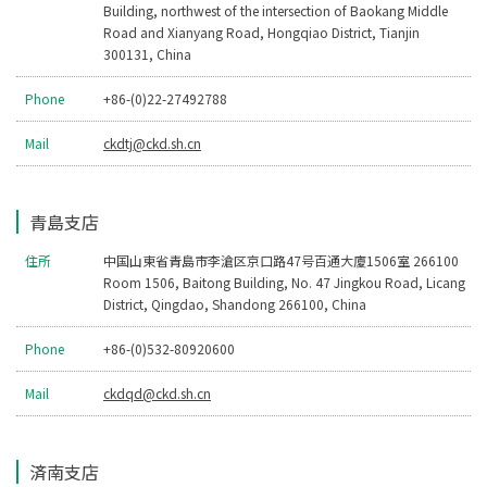
Building, northwest of the intersection of Baokang Middle
Road and Xianyang Road, Hongqiao District, Tianjin
300131, China
Phone
+86-(0)22-27492788
Mail
ckdtj@ckd.sh.cn
青島支店
住所
中国山東省青島市李滄区京口路47号百通大廈1506室 266100
Room 1506, Baitong Building, No. 47 Jingkou Road, Licang
District, Qingdao, Shandong 266100, China
Phone
+86-(0)532-80920600
Mail
ckdqd@ckd.sh.cn
済南支店