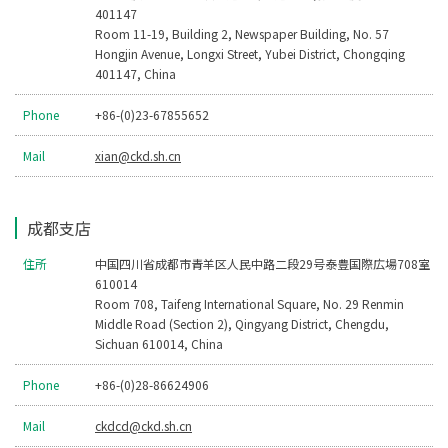
401147
Room 11-19, Building 2, Newspaper Building, No. 57
Hongjin Avenue, Longxi Street, Yubei District, Chongqing
401147, China
Phone
+86-(0)23-67855652
Mail
xian@ckd.sh.cn
成都支店
住所
中国四川省成都市青羊区人民中路二段29号泰豊国際広場708室
610014
Room 708, Taifeng International Square, No. 29 Renmin
Middle Road (Section 2), Qingyang District, Chengdu,
Sichuan 610014, China
Phone
+86-(0)28-86624906
Mail
ckdcd@ckd.sh.cn