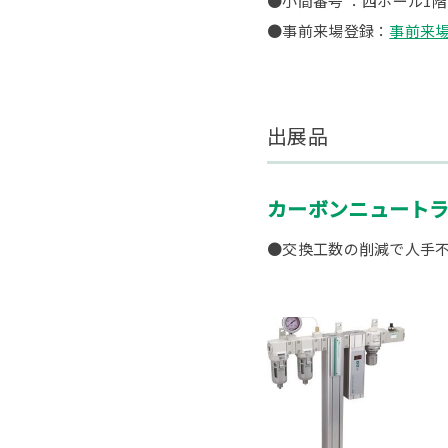
●小間番号 ：西ホール1階 
●事前来場登録：
事前来
出展品
カーボンニュート
●交換工数の削減で人手