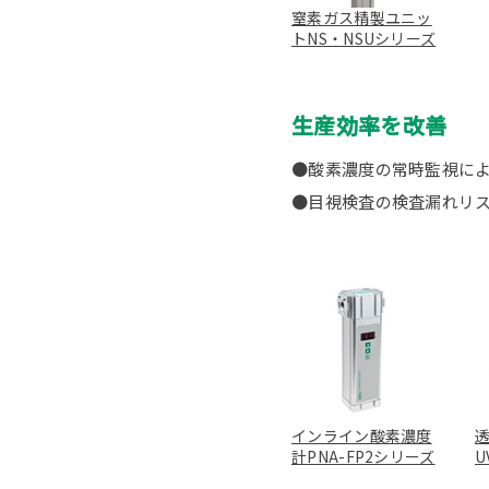
窒素ガス精製ユニッ
トNS・NSUシリーズ
生産効率を改善
●酸素濃度の常時監視に
●目視検査の検査漏れリ
インライン酸素濃度
透
計PNA-FP2シリーズ
U