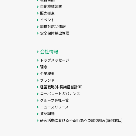
自動機械装置
販売拠点
イベント
規格対応品情報
安全保障輸出管理
会社情報
トップメッセージ
理念
企業概要
ブランド
経営戦略(中長期経営計画)
コーポレートガバナンス
グループ会社一覧
ニュースリリース
資材調達
研究活動における不正行為への取り組み(受付窓口)