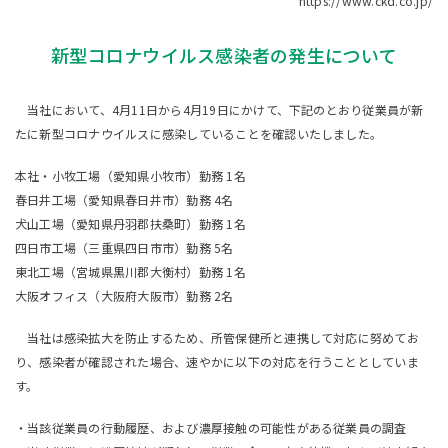
https://www.ckd.co.jp/
新型コロナウイルス感染者の発生について
当社において、4月11日から4月19日にかけて、下記のとおり従業員が新
たに新型コロナウイルスに感染していることを確認いたしました。
本社・小牧工場（愛知県小牧市）勤務 1名
春日井工場（愛知県春日井市）勤務 4名
犬山工場（愛知県丹羽郡扶桑町）勤務 1名
四日市工場（三重県四日市市）勤務 5名
東北工場（宮城県黒川郡大衡村）勤務 1名
大阪オフィス（大阪府大阪市）勤務 2名
当社は感染拡大を防止するため、所管保健所と連携して対応に努めてお
り、感染者が確認された場合、速やかに以下の対応を行うこととしていま
す。
・当該従業員の行動履歴、および濃厚接触の可能性がある従業員の調査