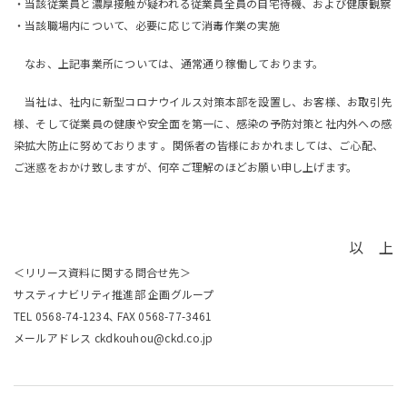
・当該従業員と濃厚接触が疑われる従業員全員の自宅待機、および健康観察
・当該職場内について、必要に応じて消毒作業の実施
なお、上記事業所については、通常通り稼働しております。
当社は、社内に新型コロナウイルス対策本部を設置し、お客様、お取引先
様、そして従業員の健康や安全面を第一に、感染の予防対策と社内外への感
染拡大防止に努めております 。関係者の皆様におかれましては、ご心配、
ご迷惑をおかけ致しますが、何卒ご理解のほどお願い申し上げます。
以 上
＜リリース資料に関する問合せ先＞
サスティナビリティ推進部 企画グループ
TEL 0568-74-1234､ FAX 0568-77-3461
メールアドレス ckdkouhou@ckd.co.jp