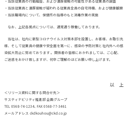
・当該従業員の行動履歴、および濃厚接触の可能性がある従業員の調査
・当該従業員と濃厚接触が疑われる従業員全員の自宅待機、および健康観察
・当該職場内について、保健所の指導のもと消毒作業の実施
なお、上記各拠点については、通常通り稼働しております。
当社は、社内に新型コロナウイルス対策本部を設置し、お客様、お取引先
様、そして従業員の健康や安全面を第一に、感染の予防対策と社内外への感
染拡大防止に努めております 。関係者の皆様におかれましては、ご心配、
ご迷惑をおかけ致しますが、何卒ご理解のほどお願い申し上げます。
以 上
＜リリース資料に関する問合せ先＞
サスティナビリティ推進部 企画グループ
TEL 0568-74-1234､ FAX 0568-77-3461
メールアドレス ckdkouhou@ckd.co.jp