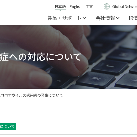
日本語
English
中文
Global Networ
製品・サポート
会社情報
IR
症への対応について
型コロナウイルス感染者の発生について
について