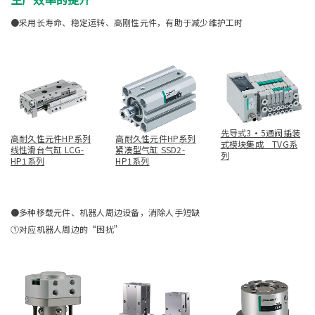
●采用长寿命、稳定运转、高刚性元件，有助于减少维护工时
先导式3・5通阀插装
高耐久性元件HP系列
高耐久性元件HP系列
式模块集成 TVG系
线性滑台气缸 LCG-
紧凑型气缸 SSD2-
列
HP1系列
HP1系列
●多种移载元件、机器人周边设备，消除人手短缺
①对应机器人周边的“困扰”