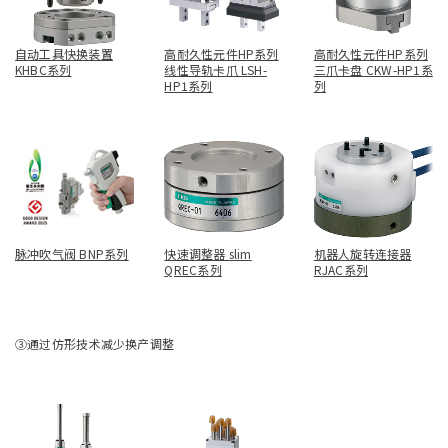
自动工具快换装置
高耐久性元件HP系列
高耐久性元件HP系列
KHBC系列
线性导轨卡爪 LSH-
三爪卡盘 CKW-HP1系
HP1系列
列
脉冲吹气阀 BNP系列
快速调整器 slim
机器人旋转连接器
QREC系列
RJAC系列
③通过仿形技术减少换产调整