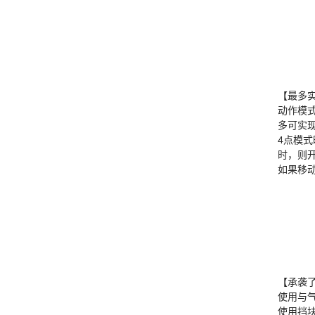
【最多
动作模
多可实
4点模
时，则
如果移
【承袭
使用与
使用挡块