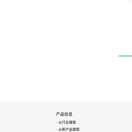
高耐久性元件HP系
线性导轨卡爪
LSH-HP1
产品信息
从行业搜索
从新产品搜索