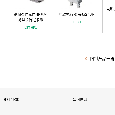
电动
列
高耐久性元件HP系列
电动执行器 夹持2爪型
薄型长行程卡爪
FLSH
LST-HP1
回到产品一览
资料/下载
公司信息