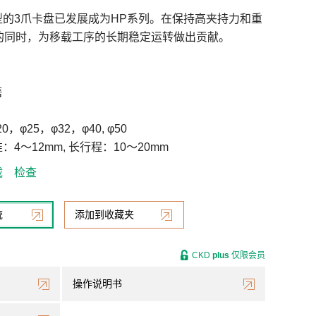
的3爪卡盘已发展成为HP系列。在保持高夹持力和重
mm的同时，为移载工序的长期稳定运转做出贡献。
售
，φ25，φ32，φ40, φ50
4～12mm, 长行程：10～20mm
载
检查
统
添加到收藏夹
CKD
plus
仅限会员
操作说明书