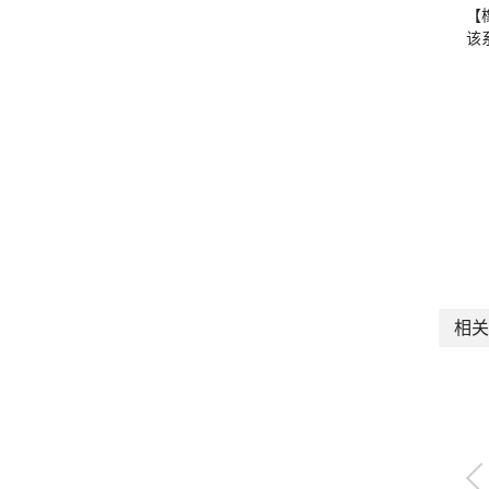
【
该
相关