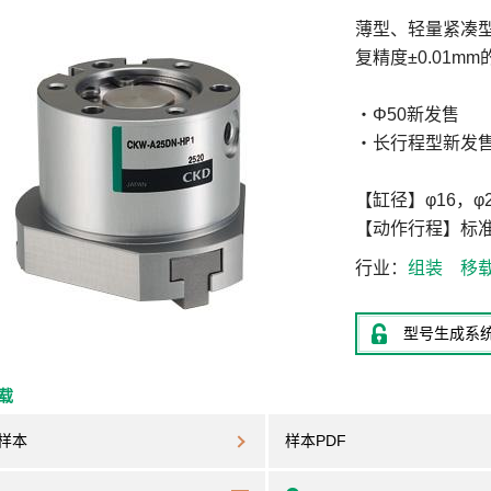
薄型、轻量紧凑型
复精度±0.01
・Φ50新发售
・长行程型新发
【缸径】φ16，φ20
【动作行程】标准：
行业
组装
移
型号生成系
下载
样本
样本PDF