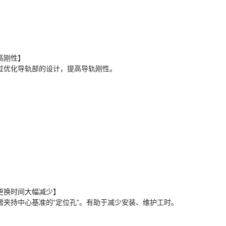
高刚性】
过优化导轨部的设计，提高导轨刚性。
更换时间大幅减少】
增夹持中心基准的“定位孔”。有助于减少安装、维护工时。