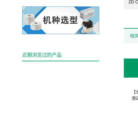
2D 
相
近期浏览过的产品
【
滑