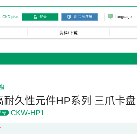
Language
CKD
plus
登录
新会员注册
资料/下载
盘
高耐久性元件HP系列 三爪卡盘
CKW-HP1
型号
W