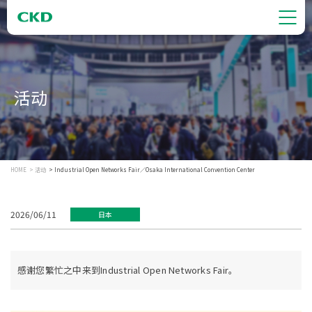
活动
HOME
活动
Industrial Open Networks Fair／Osaka International Convention Center
2026/06/11
日本
感谢您繁忙之中来到Industrial Open Networks Fair。