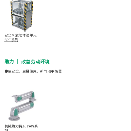
安全×危险体验单元
SRE系列
助力 ｜ 改善劳动环境
●更安全，更易使用。新气动平衡器
机械助力臂ム PAW系
列