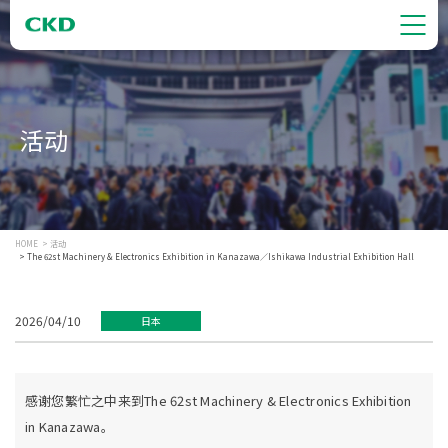
活动
HOME
活动
The 62st Machinery & Electronics Exhibition in Kanazawa／Ishikawa Industrial Exhibition Hall
2026/04/10
日本
感谢您繁忙之中来到The 62st Machinery & Electronics Exhibition
in Kanazawa。