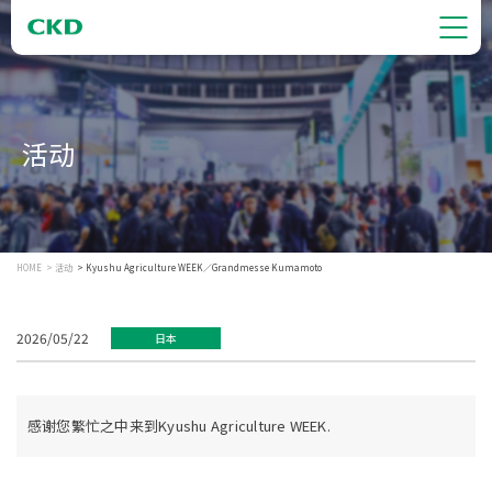
活动
HOME
活动
Kyushu Agriculture WEEK／Grandmesse Kumamoto
2026/05/22
日本
感谢您繁忙之中来到Kyushu Agriculture WEEK.